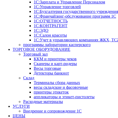
1С:Зарплата и Управление Персоналом
1С:Управление торговлей
1С:Бухгалтерия государственного учреждения
1С:Франчайзинг-обслуживание программ 1С
1С:ОТЧЕТНОСТЬ
1С:КОНТРАГЕНТ
1С:ЭДО
1С:Салон красоты
1С:Учет в управляющих компаниях ЖКХ, Т
программы лаборатории касперского
ТОРГОВОЕ ОБОРУДОВАНИЕ
Торговый зал
ККМ и принтеры чеков
Сканеры и карт-ридеры
Весы торговые
Детекторы банкнот
Склад
Терминалы сбора данных
весы складские и фасовочные
принтеры этикеток
аппликаторы и этикет-пистолеты
Расходные материалы
УСЛУГИ
Внедрение и сопровождение 1С
ЦЕНЫ