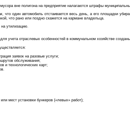
мусора вне полигона на предприятие налагаются штрафы муниципальны
к, что один автомобиль отстаивается весь день, а его площадки убир
зкой, что рано или поздно скажется на кармане владельца.
 на утилизацию.
для учета отраслевых особенностей в коммунальном хозяйстве созданы
уществляется:
трация заявок на разовые услуги;
шрутов обслуживания;
в и технологических карт;
ов.
или мест установки бункеров («левых» работ);