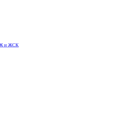
СЖ и ЖСК