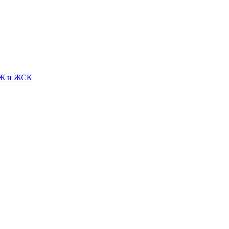
СЖ и ЖСК