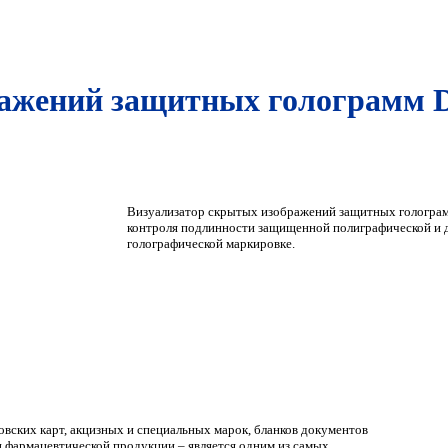
ражений защитных голограмм 
Визуализатор скрытых изображений защитных гологра
контроля подлинности защищенной полиграфической и 
голографической маркировке.
овских карт, акцизных и специальных марок, бланков документов
и фармацевтической продукции – является одним из самых