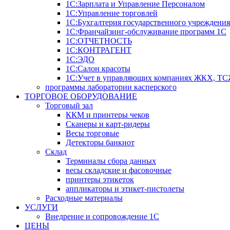
1С:Зарплата и Управление Персоналом
1С:Управление торговлей
1С:Бухгалтерия государственного учреждения
1С:Франчайзинг-обслуживание программ 1С
1С:ОТЧЕТНОСТЬ
1С:КОНТРАГЕНТ
1С:ЭДО
1С:Салон красоты
1С:Учет в управляющих компаниях ЖКХ, Т
программы лаборатории касперского
ТОРГОВОЕ ОБОРУДОВАНИЕ
Торговый зал
ККМ и принтеры чеков
Сканеры и карт-ридеры
Весы торговые
Детекторы банкнот
Склад
Терминалы сбора данных
весы складские и фасовочные
принтеры этикеток
аппликаторы и этикет-пистолеты
Расходные материалы
УСЛУГИ
Внедрение и сопровождение 1С
ЦЕНЫ