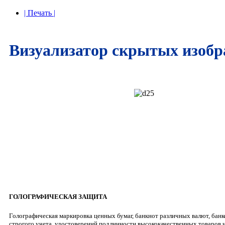
| Печать |
Визуализатор скрытых изоб
ГОЛОГРАФИЧЕСКАЯ ЗАЩИТА
Голографическая маркировка ценных бумаг, банкнот различных валют, банк
строгого учета, удостоверений подлинности высококачественных товаров 