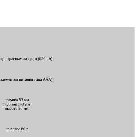
щая красным лазером (650 нм)
х элементов питания типа AAA)
ширина 53 мм
глубина 143 мм
высота 26 мм
не более 80 г