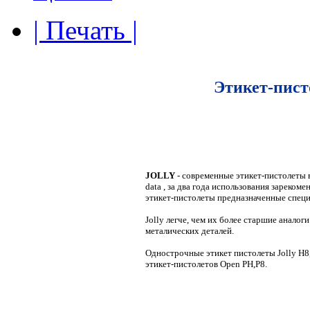
| Печать |
Этикет-пист
JOLLY
- современные этикет-пистолеты
data , за два года использования зареком
этикет-пистолеты предназначенные специ
Jolly легче, чем их более старшие аналог
металических деталей.
Однострочные этикет пистолеты Jolly H8
этикет-пистолетов Open PH,P8.