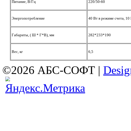
Питание, В/Гц
220/50-60
Энергопотребление
40 Вт в режиме счета, 10
Габариты, ( Ш * Г*В), мм
282*233*190
Вес, кг
6,5
©2026 АБС-СОФТ |
Desig