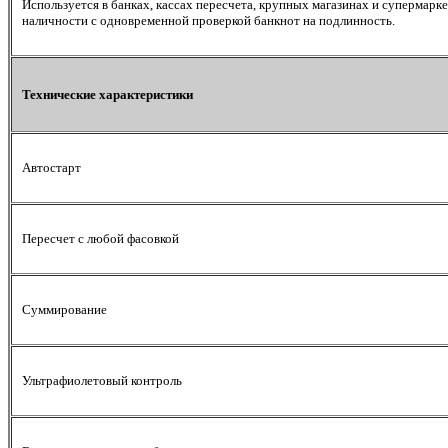
Используется в банках, кассах пересчета, крупных магазинах и супермарк
наличности с одновременной проверкой банкнот на подлинность.
Технические характеристики
Автостарт
Пересчет с любой фасовкой
Суммирование
Ультрафиолетовый контроль