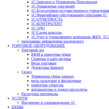
1С:Зарплата и Управление Персоналом
1С:Управление торговлей
1С:Бухгалтерия государственного учреждения
1С:Франчайзинг-обслуживание программ 1С
1С:ОТЧЕТНОСТЬ
1С:КОНТРАГЕНТ
1С:ЭДО
1С:Салон красоты
1С:Учет в управляющих компаниях ЖКХ, Т
программы лаборатории касперского
ТОРГОВОЕ ОБОРУДОВАНИЕ
Торговый зал
ККМ и принтеры чеков
Сканеры и карт-ридеры
Весы торговые
Детекторы банкнот
Склад
Терминалы сбора данных
весы складские и фасовочные
принтеры этикеток
аппликаторы и этикет-пистолеты
Расходные материалы
УСЛУГИ
Внедрение и сопровождение 1С
ЦЕНЫ