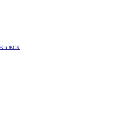
СЖ и ЖСК